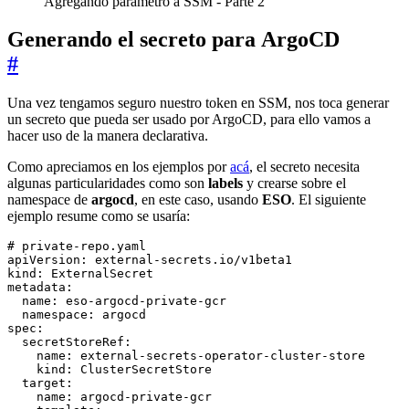
Agregando parametro a SSM - Parte 2
Generando el secreto para ArgoCD
#
Una vez tengamos seguro nuestro token en SSM, nos toca generar
un secreto que pueda ser usado por ArgoCD, para ello vamos a
hacer uso de la manera declarativa.
Como apreciamos en los ejemplos por
acá
, el secreto necesita
algunas particularidades como son
labels
y crearse sobre el
namespace de
argocd
, en este caso, usando
ESO
. El siguiente
ejemplo resume como se usaría:
# private-repo.yaml
apiVersion
:
external-secrets.io/v1beta1
kind
:
ExternalSecret
metadata
:
name
:
eso-argocd-private-gcr
namespace
:
argocd
spec
:
secretStoreRef
:
name
:
external-secrets-operator-cluster-store
kind
:
ClusterSecretStore
target
:
name
:
argocd-private-gcr