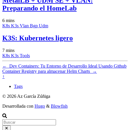
MetalLB + UDM SE + VLAN:
Preparando el HomeLab
6 mins
K8s
K3s
Vlan
Bgp
Udm
K3S: Kubernetes ligero
7 mins
K8s
K3s
Tools
←
Dev Containers: Tu Entorno de Desarrollo Ideal
Usando Github
Container Registry para almacenar Helm Charts
→
↑
Tags
© 2026 Az García Zúñiga
Desarrollada con
Hugo
&
Blowfish