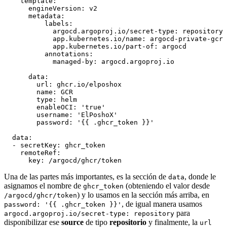
template
:
engineVersion
:
v2
metadata
:
labels
:
argocd.argoproj.io/secret-type
:
repository
app.kubernetes.io/name
:
argocd-private-gcr
app.kubernetes.io/part-of
:
argocd
annotations
:
managed-by
:
argocd.argoproj.io
data
:
url
:
ghcr.io/elposhox
name
:
GCR
type
:
helm
enableOCI
:
'true'
username
:
'ElPoshoX'
password
:
'{{ .ghcr_token }}'
data
:
- 
secretKey
:
ghcr_token
remoteRef
:
key
:
/argocd/ghcr/token
Una de las partes más importantes, es la sección de
, donde le
data
asignamos el nombre de
(obteniendo el valor desde
ghcr_token
) y lo usamos en la sección más arriba, en
/argocd/ghcr/token
, de igual manera usamos
password: '{{ .ghcr_token }}'
para
argocd.argoproj.io/secret-type: repository
disponibilizar ese
source
de tipo
repositorio
y finalmente, la
url