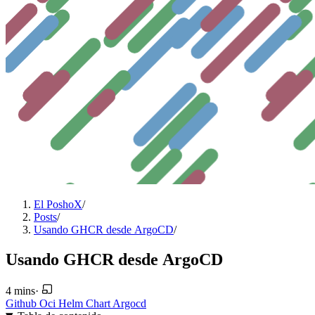
El PoshoX
/
Posts
/
Usando GHCR desde ArgoCD
/
Usando GHCR desde ArgoCD
4 mins
·
Github
Oci
Helm
Chart
Argocd