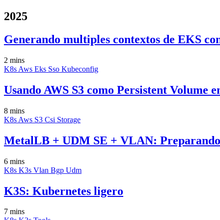
2025
Generando multiples contextos de EKS c
2 mins
K8s
Aws
Eks
Sso
Kubeconfig
Usando AWS S3 como Persistent Volume 
8 mins
K8s
Aws
S3
Csi
Storage
MetalLB + UDM SE + VLAN: Preparando
6 mins
K8s
K3s
Vlan
Bgp
Udm
K3S: Kubernetes ligero
7 mins