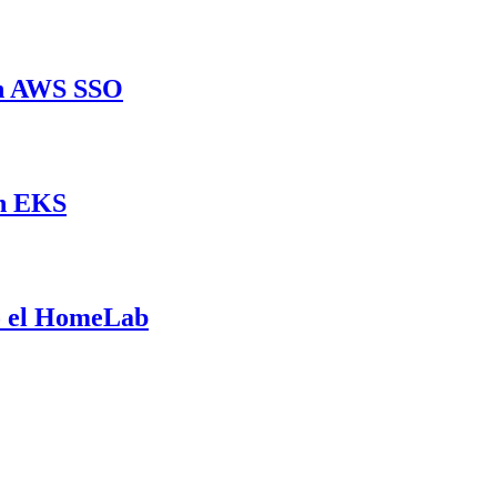
on AWS SSO
en EKS
 el HomeLab